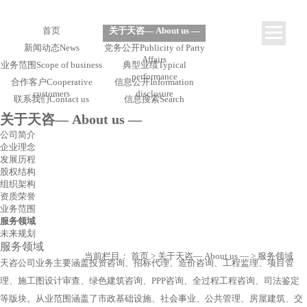
首页
关于天咨
— About us —
新闻动态
News
党务公开
Publicity of Party
Affairs
业务范围
Scope of business
典型业绩
Typical
performance
合作客户
Cooperative
信息公开
Information
customers
disclosure
联系我们
Contact us
信息搜索
Search
关于天咨
— About us —
公司简介
企业理念
发展历程
股权结构
组织架构
资质荣誉
业务范围
服务领域
未来规划
服务领域
当前栏目：
首页
>
关于天咨
— About us —
>
服务领域
天咨公司业务主要涵盖投资咨询、招标代理、造价咨询、工程监理、项目管
理、施工图设计审查、绿色建筑咨询、PPP咨询、全过程工程咨询、司法鉴定
等版块。从业范围涵盖了市政基础设施、社会事业、公共管理、房屋建筑、交